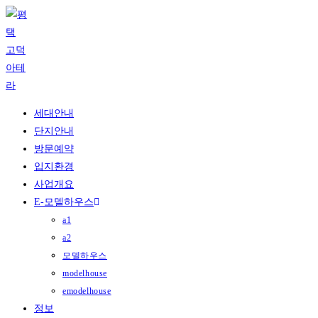
Skip
to
content
세대안내
단지안내
방문예약
입지환경
사업개요
E-모델하우스
a1
a2
모델하우스
modelhouse
emodelhouse
정보